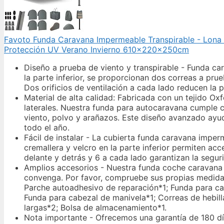
Favoto Funda Caravana Impermeable Transpirable - Lona 
Protección UV Verano Invierno 610x220x250cm
Diseño a prueba de viento y transpirable - Funda car
la parte inferior, se proporcionan dos correas a prue
Dos orificios de ventilación a cada lado reducen la pr
Material de alta calidad: Fabricada con un tejido Oxf
laterales. Nuestra funda para autocaravana cumple co
viento, polvo y arañazos. Este diseño avanzado ayud
todo el año.
Fácil de instalar - La cubierta funda caravana imperm
cremallera y velcro en la parte inferior permiten ac
delante y detrás y 6 a cada lado garantizan la segur
Amplios accesorios - Nuestra funda coche caravana 
convenga. Por favor, compruebe sus propias medida
Parche autoadhesivo de reparación*1; Funda para ca
Funda para cabezal de manivela*1; Correas de hebilla 
largas*2; Bolsa de almacenamiento*1.
Nota importante - Ofrecemos una garantía de 180 días