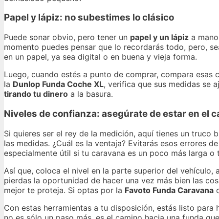
Papel y lápiz: no subestimes lo clásico
Puede sonar obvio, pero tener un
papel y un lápiz
a mano 
momento puedes pensar que lo recordarás todo, pero, se
en un papel, ya sea digital o en buena y vieja forma.
Luego, cuando estés a punto de comprar, compara esas cif
la
Dunlop Funda Coche XL
, verifica que sus medidas se 
tirando tu dinero
a la basura.
Niveles de confianza: asegúrate de estar en el 
Si quieres ser el rey de la medición, aquí tienes un truco
las medidas. ¿Cuál es la ventaja? Evitarás esos errores de
especialmente útil si tu caravana es un poco más larga o 
Así que, coloca el nivel en la parte superior del vehícul
pierdas la oportunidad de hacer una vez más bien las cos
mejor te proteja. Si optas por la
Favoto Funda Caravana
o
Con estas herramientas a tu disposición, estás listo para
no es sólo un paso más, es el camino hacia una funda qu