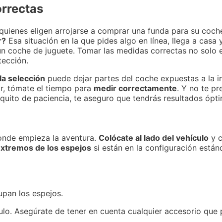
rrectas
uienes eligen arrojarse a comprar una funda para su coche
r?
Esa situación en la que pides algo en línea, llega a casa 
n coche de juguete. Tomar las medidas correctas no solo e
tección.
a selección
puede dejar partes del coche expuestas a la in
ar, tómate el tiempo para
medir correctamente
. Y no te p
quito de paciencia, te aseguro que tendrás resultados ópt
onde empieza la aventura.
Colócate al lado del vehículo
y c
xtremos de los espejos
si están en la configuración están
cupan los espejos.
ículo. Asegúrate de tener en cuenta cualquier accesorio que