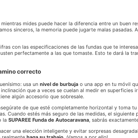
mientras mides puede hacer la diferencia entre un buen res
amos sinceros, la memoria puede jugarte malas pasadas. A
ras con las especificaciones de las fundas que te interesa
ajusten perfectamente a las que tomaste. Esto te dará la tr
camino correcto
 buenísimo: usa un
nivel de burbuja
o una app en tu móvil qu
 inclinación que a veces se cuelan al medir en superficies ir
tiene algún accesorio que sobresale.
o, asegúrate de que esté completamente horizontal y toma t
as. Cuando estés más seguro de las medidas, el siguiente p
 la
SUPAREE Funda de Autocaravana
, sabrás exactamente
 hacer una elección inteligente y evitar sorpresas desagrad
e realmente
haga su trabajo
. ¡Vamos a por ello!