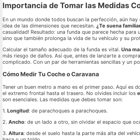
Importancia de Tomar las Medidas Co
En un mundo donde todos buscan la perfección, aún hay q
idea de las dimensiones que necesitan.
¿Te suena familia
casualidad! Resultado: una funda que parece hecha para u
sino que también prolonga la vida de tu vehículo y su pro
Calcular el tamaño adecuado de la funda es vital.
Una mal
más riesgo de daños. Así que, antes de lanzarte a compr
complicado. Con un par de herramientas sencillas y un po
Cómo Medir Tu Coche o Caravana
Tener un buen metro a mano es el primer paso. Aquí es d
el extremo frontal hasta el trasero. No olvides incluir los
e
son esenciales. Las medidas que debes tomar son:
1.
Longitud
: de parachoques a parachoques.
2.
Ancho
: de un lado a otro, sin olvidar el espacio que o
3.
Altura
: desde el suelo hasta la parte más alta del veh
baca o un toldo.