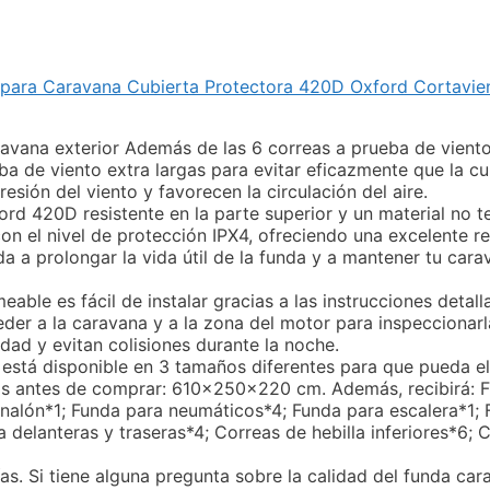
para Caravana Cubierta Protectora 420D Oxford Cortavien
avana exterior Además de las 6 correas a prueba de viento 
ba de viento extra largas para evitar eficazmente que la cu
esión del viento y favorecen la circulación del aire.
ord 420D resistente en la parte superior y un material no t
n el nivel de protección IPX4, ofreciendo una excelente res
a a prolongar la vida útil de la funda y a mantener tu car
eable es fácil de instalar gracias a las instrucciones detal
ceder a la caravana y a la zona del motor para inspeccionarl
idad y evitan colisiones durante la noche.
está disponible en 3 tamaños diferentes para que pueda el
s antes de comprar: 610x250x220 cm. Además, recibirá: F
nalón*1; Funda para neumáticos*4; Funda para escalera*1;
delanteras y traseras*4; Correas de hebilla inferiores*6; C
. Si tiene alguna pregunta sobre la calidad del funda cara