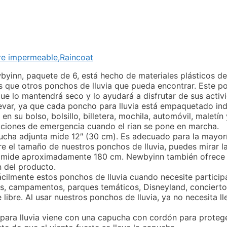
e impermeable,Raincoat
byinn, paquete de 6, está hecho de materiales plásticos d
que otros ponchos de lluvia que pueda encontrar. Este po
e lo mantendrá seco y lo ayudará a disfrutar de sus activid
 llevar, ya que cada poncho para lluvia está empaquetado in
n su bolso, bolsillo, billetera, mochila, automóvil, maletín
uaciones de emergencia cuando el rian se pone en marcha.
ucha adjunta mide 12″ (30 cm). Es adecuado para la mayoría
e el tamaño de nuestros ponchos de lluvia, puedes mirar l
y mide aproximadamente 180 cm. Newbyinn también ofrece e
n del producto.
cilmente estos ponchos de lluvia cuando necesite participa
as, campamentos, parques temáticos, Disneyland, conciertos
 libre. Al usar nuestros ponchos de lluvia, ya no necesita 
para lluvia viene con una capucha con cordón para protege