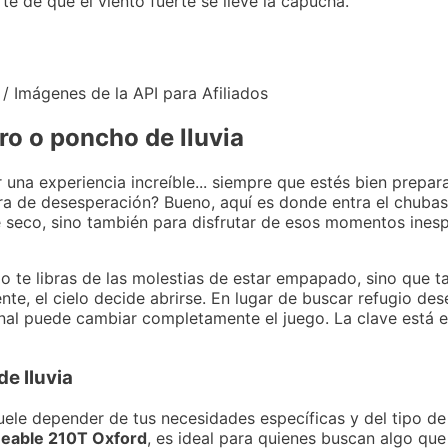
te de que el viento fuerte se lleve la capucha.
 / Imágenes de la API para Afiliados
ro o poncho de lluvia
er una experiencia increíble... siempre que estés bien prepa
ara de desesperación? Bueno, aquí es donde entra el chubas
e seco, sino también para disfrutar de esos momentos ines
lo te libras de las molestias de estar empapado, sino que
pente, el cielo decide abrirse. En lugar de buscar refugio 
l puede cambiar completamente el juego. La clave está en
e lluvia
uele depender de tus necesidades específicas y del tipo de
meable 210T Oxford
, es ideal para quienes buscan algo que