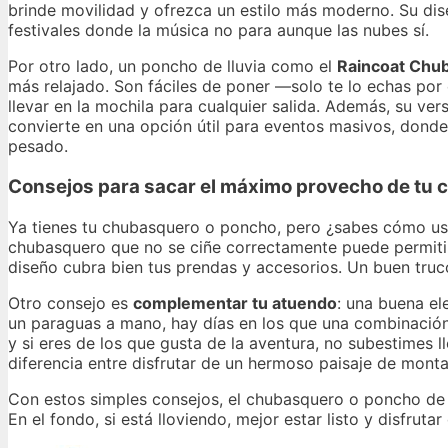
brinde movilidad y ofrezca un estilo más moderno. Su dise
festivales donde la música no para aunque las nubes sí.
Por otro lado, un poncho de lluvia como el
Raincoat Chub
más relajado. Son fáciles de poner —solo te lo echas po
llevar en la mochila para cualquier salida. Además, su ve
convierte en una opción útil para eventos masivos, donde
pesado.
Consejos para sacar el máximo provecho de tu 
Ya tienes tu chubasquero o poncho, pero ¿sabes cómo usa
chubasquero que no se ciñe correctamente puede permitir qu
diseño cubra bien tus prendas y accesorios. Un buen tru
Otro consejo es
complementar tu atuendo
: una buena el
un paraguas a mano, hay días en los que una combinación
y si eres de los que gusta de la aventura, no subestimes
diferencia entre disfrutar de un hermoso paisaje de mont
Con estos simples consejos, el chubasquero o poncho de ll
En el fondo, si está lloviendo, mejor estar listo y disfru