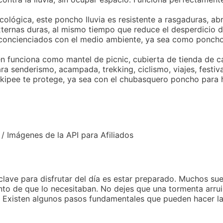
ológica, este poncho lluvia es resistente a rasgaduras, abra
xternas duras, al mismo tiempo que reduce el desperdicio 
s concienciados con el medio ambiente, ya sea como ponc
n funciona como mantel de picnic, cubierta de tienda de 
ara senderismo, acampada, trekking, ciclismo, viajes, festiv
hakipee te protege, ya sea con el chubasquero poncho para 
 / Imágenes de la API para Afiliados
 clave para disfrutar del día es estar preparado. Muchos su
nto de que lo necesitaban. No dejes que una tormenta arrui
os. Existen algunos pasos fundamentales que pueden hacer la