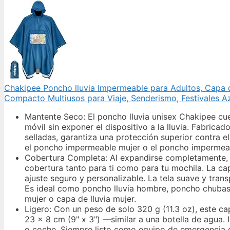
Chakipee Poncho lluvia Impermeable para Adultos, Capa d
Compacto Multiusos para Viaje, Senderismo, Festivales A
Mantente Seco: El poncho lluvia unisex Chakipee cuen
móvil sin exponer el dispositivo a la lluvia. Fabr
selladas, garantiza una protección superior contra el 
el poncho impermeable mujer o el poncho impermeab
Cobertura Completa: Al expandirse completamente, 
cobertura tanto para ti como para tu mochila. La ca
ajuste seguro y personalizable. La tela suave y tran
Es ideal como poncho lluvia hombre, poncho chubas
mujer o capa de lluvia mujer.
Ligero: Con un peso de solo 320 g (11.3 oz), este 
23 x 8 cm (9" x 3") —similar a una botella de agua. 
o coche. Siempre listo como equipo de emergencia c