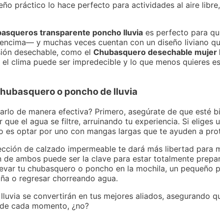
ño práctico lo hace perfecto para actividades al aire libre
asqueros transparente poncho lluvia
es perfecto para qu
r encima— y muchas veces cuentan con un diseño liviano qu
rsión desechable, como el
Chubasquero desechable mujer
 el clima puede ser impredecible y lo que menos quieres e
chubasquero o poncho de lluvia
rlo de manera efectiva? Primero, asegúrate de que esté b
e el agua se filtre, arruinando tu experiencia. Si eliges u
co es optar por uno con mangas largas que te ayuden a pro
ección de calzado impermeable te dará más libertad para m
 de ambos puede ser la clave para estar totalmente prepar
 llevar tu chubasquero o poncho en la mochila, un pequeño
aña o regresar chorreando agua.
uvia se convertirán en tus mejores aliados, asegurando que
tar de cada momento, ¿no?