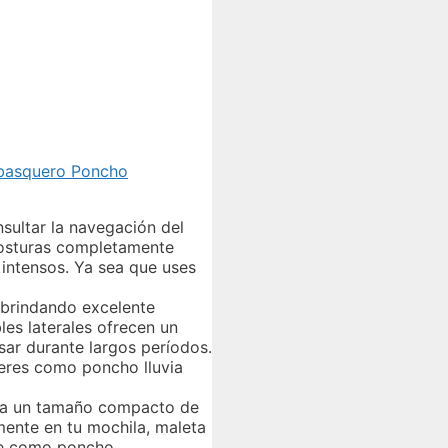
hubasquero Poncho
nsultar la navegación del
costuras completamente
s intensos. Ya sea que uses
 brindando excelente
es laterales ofrecen un
sar durante largos períodos.
eres como poncho lluvia
se a un tamaño compacto de
mente en tu mochila, maleta
nte como poncho