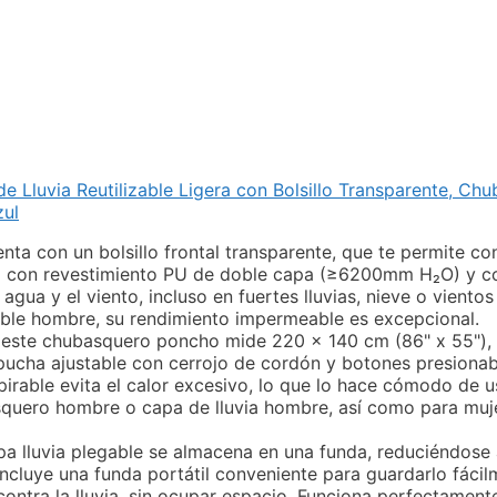
e Lluvia Reutilizable Ligera con Bolsillo Transparente, C
zul
ta con un bolsillo frontal transparente, que te permite co
icado con revestimiento PU de doble capa (≥6200mm H₂O) y 
agua y el viento, incluso en fuertes lluvias, nieve o viento
le hombre, su rendimiento impermeable es excepcional.
este chubasquero poncho mide 220 x 140 cm (86" x 55"),
pucha ajustable con cerrojo de cordón y botones presionabl
spirable evita el calor excesivo, lo que lo hace cómodo de u
quero hombre o capa de lluvia hombre, así como para muj
capa lluvia plegable se almacena en una funda, reduciéndo
Incluye una funda portátil conveniente para guardarlo fácil
ontra la lluvia, sin ocupar espacio. Funciona perfectame