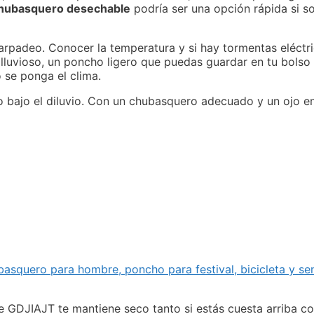
hubasquero desechable
podría ser una opción rápida si so
rpadeo. Conocer la temperatura y si hay tormentas eléctric
lluvioso, un poncho ligero que puedas guardar en tu bolso 
 se ponga el clima.
uso bajo el diluvio. Con un chubasquero adecuado y un ojo e
squero para hombre, poncho para festival, bicicleta y sen
e GDJIAJT te mantiene seco tanto si estás cuesta arriba c