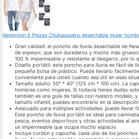
Newbyinn 6 Piezas Chubasquero desechable mujer hombr
Gran calidad: el poncho de lluvia desechable de New
de espesor, que son duraderos y mucho más gruesos 
100 % impermeable y resistente al desgarro, por lo qu
Diseño portátil: este poncho para lluvia es fácil de
pequeña bolsa de plástico. Puede llevarlo fácilmente e
conveniente para usted cuando sea útil en esas sit
Tamaño adulto: 50″ * 40″ (125 cm * 100 cm). La cap
hombres como mujeres. Si todavía tienes dudas sobr
también es una guía de tallas con nuestro modelo, 
tamaño infantil, puedes encontrarlo en la descripció
Adecuado para múltiples actividades: puede llevar fá
Este poncho de lluvia portátil es ideal para caminat
pesca, eventos deportivos y otras actividades al aire
un impermeable que ocupa mucho espacio.
Incluye cordón y capucha: cada uno de los ponchos 