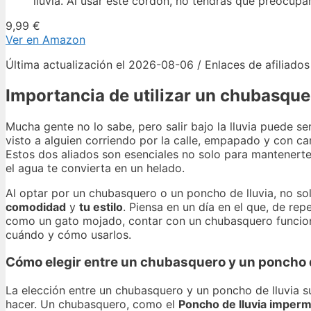
lluvia. Al usar este cordón, no tendrás que preocupar
9,99 €
Ver en Amazon
Última actualización el 2026-08-06 / Enlaces de afiliados
Importancia de utilizar un chubasque
Mucha gente no lo sabe, pero salir bajo la lluvia puede s
visto a alguien corriendo por la calle, empapado y con c
Estos dos aliados son esenciales no solo para mantenert
el agua te convierta en un helado.
Al optar por un chubasquero o un poncho de lluvia, no so
comodidad
y
tu estilo
. Piensa en un día en el que, de re
como un gato mojado, contar con un chubasquero funciona
cuándo y cómo usarlos.
Cómo elegir entre un chubasquero y un poncho d
La elección entre un chubasquero y un poncho de lluvia s
hacer. Un chubasquero, como el
Poncho de lluvia imper