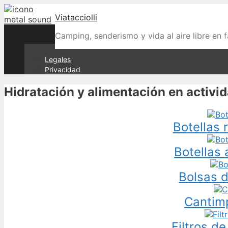
Skip
Viatacciolli
to
content
Camping, senderismo y vida al aire libre en f
Legales
Privacidad
Hidratación y alimentación en activida
Botellas 
Botellas 
Bolsas d
Cantimp
Filtros d