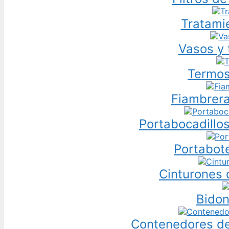
Tratami
Vasos y 
Termos
Fiambrera
Portabocadillos
Portabote
Cinturones 
Bidon
Contenedores d