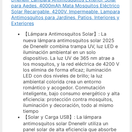
para Aedes, 4000mAh Mata Mosquitos Eléctrico
Solar Recargable, 4200V, Impermeable, Lampara
Antimosquitos para Jardines, Patios, Interiores y
Exteriores
【Lámpara Antimosquitos Solar】: La
nueva lámpara antimosquitos solar 2025
de Dnenellr combina trampa UV, luz LED e
iluminación ambiental en un solo
dispositivo. La luz UV de 365 nm atrae a
los mosquitos, y la red eléctrica de 4200 V
los elimina de forma eficaz; iluminación
LED con dos niveles de brillo; la luz
ambiental colorida crea un entorno
romántico y acogedor. Conmutación
inteligente, bajo consumo energético y alta
eficiencia: protección contra mosquitos,
iluminación y decoración, todo al mismo
tiempo
【Solar y Carga USB】: La lámpara
antimosquitos solar Dnenellr utiliza un
panel solar de alta eficiencia que absorbe