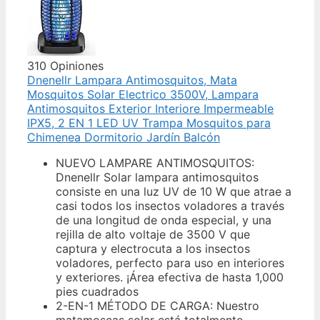
310 Opiniones
Dnenellr Lampara Antimosquitos, Mata
Mosquitos Solar Electrico 3500V, Lampara
Antimosquitos Exterior Interiore Impermeable
IPX5, 2 EN 1 LED UV Trampa Mosquitos para
Chimenea Dormitorio Jardín Balcón
NUEVO LAMPARE ANTIMOSQUITOS:
Dnenellr Solar lampara antimosquitos
consiste en una luz UV de 10 W que atrae a
casi todos los insectos voladores a través
de una longitud de onda especial, y una
rejilla de alto voltaje de 3500 V que
captura y electrocuta a los insectos
voladores, perfecto para uso en interiores
y exteriores. ¡Área efectiva de hasta 1,000
pies cuadrados
2-EN-1 MÉTODO DE CARGA: Nuestro