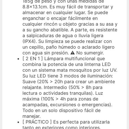
185g de peso y con unas medidas de
8.8x13.1cm. Es muy fácil de transportar y
almacenar en cualquier lugar. Se puede
enganchar o encajar fácilmente en
cualquier rincón u objeto gracias a su asa y
a su gancho abatible. A parte, es resistente
a salpicaduras de agua o lluvia ligera
(IPX4). Su limpieza se puede realizar con
un cepillo, paño húmedo o aclarado ligero
con agua sin presión. ⚠️ No sumergir.
[ 2 EN 1 ] Lámpara multifuncional que
combina la potencia de una linterna LED
con un sistema mata mosquitos por luz UV.
Su luz LED tiene 3 modos de iluminación:
Suave (20% > 20h para crear un ambiente
relajante. Intermedio (50% > 8h para
lectura o actividades tranquilas). Luz
máxima (100% > 4h para zonas de
acampadas, excursiones o emergencias).
Todo en un solo dispositivo fácil de
manejar.
[ PRÁCTICO ] Es perfecta para utilizarla
tanto en exteriores como interiores.