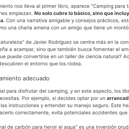
nto nos lleva al primer libro, aparece "Camping para to
ienes empiezan.
No solo cubre lo básico, sino que inclu
a.
Con una narrativa amigable y consejos prácticos, est
como una charla amena con un amigo que tiene un montó
Naturaleza" de Javier Rodríguez se centra más en la con
seña a acampar, sino que también busca fomentar el amo
ue puede convertirse en un taller de ciencia natural? A
 descubren el entorno que los rodea.
pamiento adecuado
 para disfrutar del camping, y en este aspecto, los libr
ecesitas. Por ejemplo, si decides optar por un
arrancado
 las instrucciones y entender su manejo seguro. Este her
hacerlo correctamente, evita potenciales accidentes que
al de carbón para hervir el agua" es una inversión pru