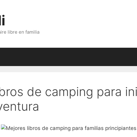
i
re libre en familia
bros de camping para ini
aventura