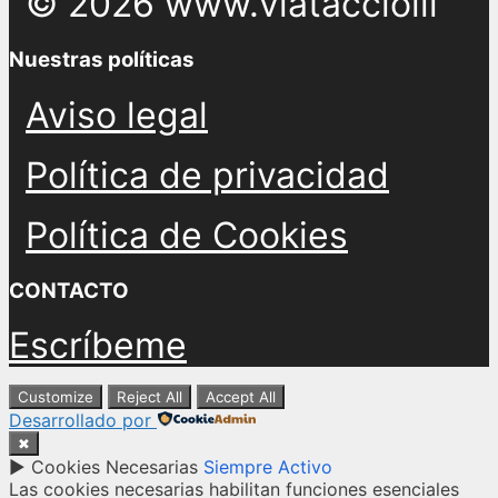
© 2026 www.viatacciolli
Nuestras políticas
Aviso legal
Política de privacidad
Política de Cookies
CONTACTO
Escríbeme
Customize
Reject All
Accept All
Desarrollado por
✖
►
Cookies Necesarias
Siempre Activo
Las cookies necesarias habilitan funciones esenciales