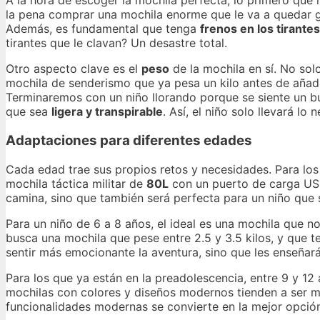
A la hora de escoger la mochila perfecta, lo primero que 
la pena comprar una mochila enorme que le va a quedar gr
Además, es fundamental que tenga
frenos en los tirantes
tirantes que le clavan? Un desastre total.
Otro aspecto clave es el
peso
de la mochila en sí. No solo
mochila de senderismo que ya pesa un kilo antes de añadir
Terminaremos con un niño llorando porque se siente un bu
que sea
ligera y transpirable
. Así, el niño solo llevará lo
Adaptaciones para diferentes edades
Cada edad trae sus propios retos y necesidades. Para lo
mochila táctica militar de
80L
con un puerto de carga USB 
camina, sino que también será perfecta para un niño que s
Para un niño de 6 a 8 años, el ideal es una mochila que 
busca una mochila que pese entre 2.5 y 3.5 kilos, y que 
sentir más emocionante la aventura, sino que les enseñar
Para los que ya están en la preadolescencia, entre 9 y 12
mochilas con colores y diseños modernos tienden a ser má
funcionalidades modernas se convierte en la mejor opció