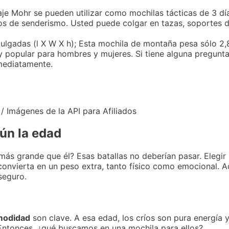
aje Mohr se pueden utilizar como mochilas tácticas de 3 dí
os de senderismo. Usted puede colgar en tazas, soportes d
5 pulgadas (l X W X h); Esta mochila de montaña pesa sólo 2,8
muy popular para hombres y mujeres. Si tiene alguna pregunt
mediatamente.
 / Imágenes de la API para Afiliados
ún la edad
ás grande que él? Esas batallas no deberían pasar. Elegir 
convierta en un peso extra, tanto físico como emocional. A
seguro.
omodidad
son clave. A esa edad, los críos son pura energía y 
 Entonces, ¿qué buscamos en una mochila para ellos?