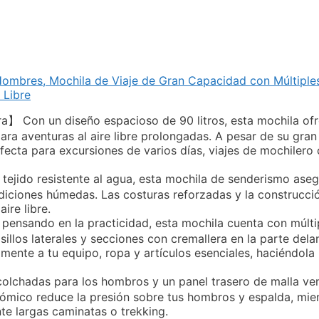
ombres, Mochila de Viaje de Gran Capacidad con Múltiple
 Libre
】 Con un diseño espacioso de 90 litros, esta mochila of
ara aventuras al aire libre prolongadas. A pesar de su gran
ecta para excursiones de varios días, viajes de mochilero o
jido resistente al agua, esta mochila de senderismo aseg
diciones húmedas. Las costuras reforzadas y la construcció
ire libre.
nsando en la practicidad, esta mochila cuenta con múlt
sillos laterales y secciones con cremallera en la parte dela
ente a tu equipo, ropa y artículos esenciales, haciéndola 
chadas para los hombros y un panel trasero de malla vent
ómico reduce la presión sobre tus hombros y espalda, mien
nte largas caminatas o trekking.