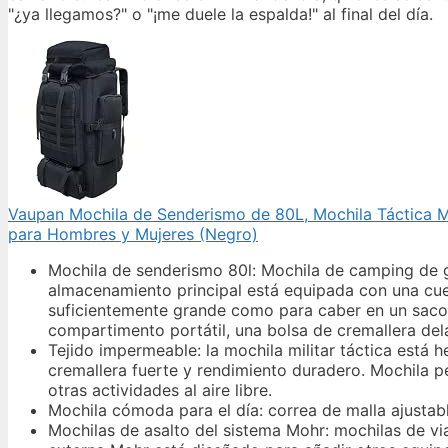
"¿ya llegamos?" o "¡me duele la espalda!" al final del día.
Vaupan Mochila de Senderismo de 80L, Mochila Táctica Mi
para Hombres y Mujeres (Negro)
Mochila de senderismo 80l: Mochila de camping de gr
almacenamiento principal está equipada con una cuer
suficientemente grande como para caber en un saco 
compartimento portátil, una bolsa de cremallera del
Tejido impermeable: la mochila militar táctica está
cremallera fuerte y rendimiento duradero. Mochila p
otras actividades al aire libre.
Mochila cómoda para el día: correa de malla ajustabl
Mochilas de asalto del sistema Mohr: mochilas de vi