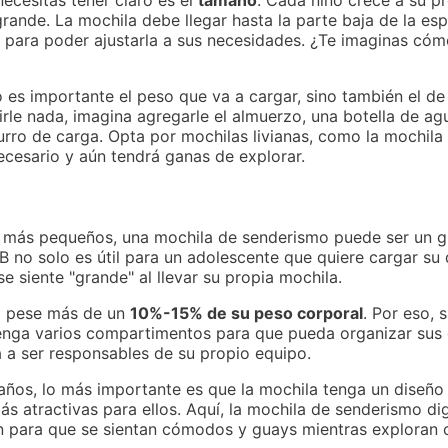
necesitas tener claro es el
tamaño
. Cada niño crece a su pr
ande. La mochila debe llegar hasta la parte baja de la esp
para poder ajustarla a sus necesidades. ¿Te imaginas cómo
 es importante el peso que va a cargar, sino también el de 
le nada, imagina agregarle el almuerzo, una botella de agu
rro de carga. Opta por mochilas livianas, como la mochila
 necesario y aún tendrá ganas de explorar.
s más pequeños, una mochila de senderismo puede ser un gr
no solo es útil para un adolescente que quiere cargar su 
e siente "grande" al llevar su propia mochila.
no pese más de un
10%-15% de su peso corporal
. Por eso, 
tenga varios compartimentos para que pueda organizar sus 
á a ser responsables de su propio equipo.
 años, lo más importante es que la mochila tenga un diseño 
s atractivas para ellos. Aquí, la mochila de senderismo di
n para que se sientan cómodos y guays mientras exploran c