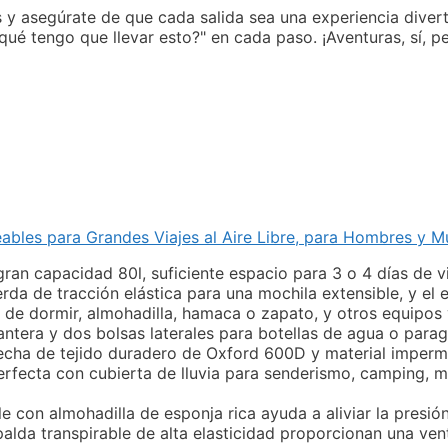
ños y asegúrate de que cada salida sea una experiencia div
qué tengo que llevar esto?" en cada paso. ¡Aventuras, sí, p
les para Grandes Viajes al Aire Libre, para Hombres y M
an capacidad 80l, suficiente espacio para 3 o 4 días de vi
da de tracción elástica para una mochila extensible, y el e
de dormir, almohadilla, hamaca o zapato, y otros equipos 
antera y dos bolsas laterales para botellas de agua o parag
 hecha de tejido duradero de Oxford 600D y material imper
erfecta con cubierta de lluvia para senderismo, camping, m
e con almohadilla de esponja rica ayuda a aliviar la presió
alda transpirable de alta elasticidad proporcionan una ven