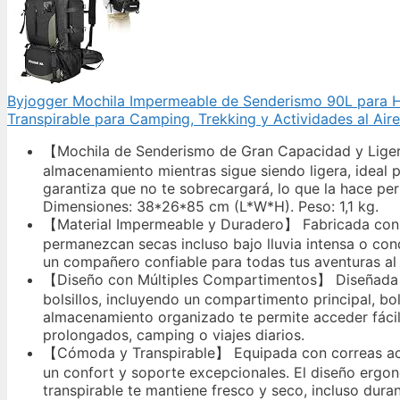
Byjogger Mochila Impermeable de Senderismo 90L para H
Transpirable para Camping, Trekking y Actividades al Aire
【Mochila de Senderismo de Gran Capacidad y Ligera
almacenamiento mientras sigue siendo ligera, ideal p
garantiza que no te sobrecargará, lo que la hace perf
Dimensiones: 38*26*85 cm (L*W*H). Peso: 1,1 kg.
【Material Impermeable y Duradero】 Fabricada con te
permanezcan secas incluso bajo lluvia intensa o con
un compañero confiable para todas tus aventuras al a
【Diseño con Múltiples Compartimentos】 Diseñada pe
bolsillos, incluyendo un compartimento principal, bol
almacenamiento organizado te permite acceder fácilm
prolongados, camping o viajes diarios.
【Cómoda y Transpirable】 Equipada con correas acol
un confort y soporte excepcionales. El diseño ergon
transpirable te mantiene fresco y seco, incluso dura