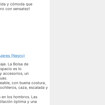
ertida y cómoda que
ero con sensatez!
ujeres (Negro)
aje. La Bolsa de
spacio es lo
y accesorios, un
uas.
meable, con buena costura,
ochileros, caza, escalada y
n en los hombros. Las
tilación óptima y una