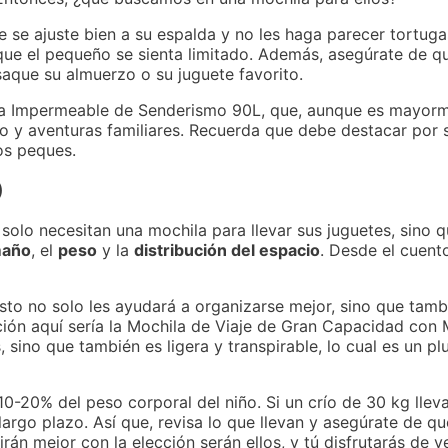
ue se ajuste bien a su espalda y no les haga parecer tortug
 que el pequeño se sienta limitado. Además, asegúrate de 
saque su almuerzo o su juguete favorito.
la Impermeable de Senderismo 90L, que, aunque es mayorme
y aventuras familiares. Recuerda que debe destacar por su
los peques.
)
 solo necesitan una mochila para llevar sus juguetes, sino 
maño
, el
peso
y la
distribución del espacio
. Desde el cuent
o no solo les ayudará a organizarse mejor, sino que tambié
ión aquí sería la Mochila de Viaje de Gran Capacidad con
 sino que también es ligera y transpirable, lo cual es un pl
0-20% del peso corporal del niño. Si un crío de 30 kg lle
rgo plazo. Así que, revisa lo que llevan y asegúrate de qu
tirán mejor con la elección serán ellos, y tú disfrutarás de ve