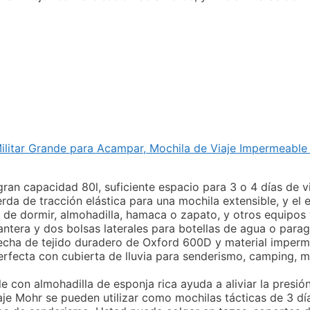
litar Grande para Acampar, Mochila de Viaje Impermeable M
an capacidad 80l, suficiente espacio para 3 o 4 días de vi
da de tracción elástica para una mochila extensible, y el e
de dormir, almohadilla, hamaca o zapato, y otros equipos 
antera y dos bolsas laterales para botellas de agua o parag
 hecha de tejido duradero de Oxford 600D y material imper
erfecta con cubierta de lluvia para senderismo, camping, m
e con almohadilla de esponja rica ayuda a aliviar la presió
aje Mohr se pueden utilizar como mochilas tácticas de 3 dí