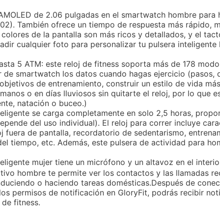
 AMOLED de 2.06 pulgadas en el smartwatch hombre para
 502). También ofrece un tiempo de respuesta más rápido, 
lores de la pantalla son más ricos y detallados, y el tact
dir cualquier foto para personalizar tu pulsera inteligente
asta 5 ATM: este reloj de fitness soporta más de 178 modo
dor de smartwatch los datos cuando hagas ejercicio (pasos, d
objetivos de entrenamiento, construir un estilo de vida más
anos o en días lluviosos sin quitarte el reloj, por lo que 
ente, natación o buceo.)
 inteligente se carga completamente en solo 2,5 horas, prop
ende del uso individual). El reloj para correr incluye cara
 fuera de pantalla, recordatorio de sedentarismo, entrenam
o del tiempo, etc. Además, este pulsera de actividad para h
eligente mujer tiene un micrófono y un altavoz en el interio
ortivo hombre te permite ver los contactos y las llamadas r
nduciendo o haciendo tareas domésticas.Después de conectar
 los permisos de notificación en GloryFit, podrás recibir no
de fitness.