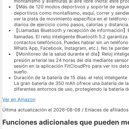
montañismo y aventuras al aire libre (Nota: este pr
【Más de 120 modos deportivos y soporte de seguim
deportivos como montañismo, esquí, correr y sender
ver la pista de movimiento específica en el teléfon
diarios de ejercicio como pasos, calorías y distancia
【Llamadas Bluetooth y recepción de información】BT
llamadas. El reloj inteligente Bluetooth 5.2 garantiza
contactos telefónicos. Puedes hablar sin un teléfono
Whats App, Facebook, Instagram, etc.). No te perder
【Monitoreo de la salud durante el día】Reloj intelig
presión arterial las 24 horas del día mediante senso
sesión en la aplicación FitCloudPro para ver los dato
sueño.
Duración de la batería de 15 días: el reloj intelige
La gran batería de 350 mAh ofrece una batería de la
diferentes entornos de uso, protegiendo la batería d
Ver en Amazon
Última actualización el 2026-08-08 / Enlaces de afiliados
Funciones adicionales que pueden me