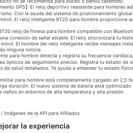
oducto no se recomienda para buceo o baños calientes).
iento GPS】El reloj deportivo resistente para hombres a
ismo. Con la ayuda del sistema de posicionamiento global 
o móvil. El reloj inteligente BT20 para hombre proporciona
.
20 reloj de fitness para hombre compatible con Bluetoot
 una conexión de señal estable. El reloj sincronizará tu hist
 móvil. El hombre del reloj inteligente recibe mensajes ins
ás ninguna noticia.
ente para hombre detecta y registra su frecuencia cardíaca
res ópticos de seguimiento preciso. Registra tu estado de s
s de salud detallados. Te ayuda a entender tu estado físico
nte militar para hombre está completamente cargado en 2,5 h
rga duración. El nuevo sistema de batería está optimizado
e daños en entornos de alta temperatura y alta presión.
 / Imágenes de la API para Afiliados
jorar la experiencia