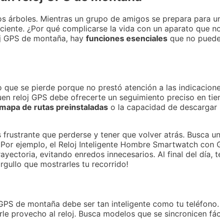
 los árboles. Mientras un grupo de amigos se prepara para u
ficiente. ¿Por qué complicarse la vida con un aparato que n
loj GPS de montaña, hay
funciones esenciales
que no puedes
 que se pierde porque no prestó atención a las indicacion
en reloj GPS debe ofrecerte un seguimiento preciso en tie
mapa de rutas preinstaladas
o la capacidad de descargar 
frustrante que perderse y tener que volver atrás. Busca u
. Por ejemplo, el Reloj Inteligente Hombre Smartwatch con 
rayectoria, evitando enredos innecesarios. Al final del día,
gullo que mostrarles tu recorrido!
 GPS de montaña debe ser tan inteligente como tu teléfono
le provecho al reloj. Busca modelos que se sincronicen fác