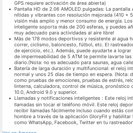
GPS requiere activación de área abierta)
Pantalla HD de 2.06 AMOLED pulgadas: La pantalla
nítidas y vibrantes con resolución mejorada (410 x
visión más amplio y menor consumo de energía. Los co
inteligente soporta más de 200 esferas, y puedes aña
muy adecuado para actividades al aire libre!
Más de 178 modos deportivos y resistente al agua h
correr, ciclismo, baloncesto, fútbol, etc. El rastrea
de ejercicio, etc.). Además, puede ayudarte a lograr 
de impermeabilidad de 5 ATM te permite lavarte las m
diario.(Nota: no es adecuado para saunas, agua cali
Batería de larga duración y multifuncional: el reloj
normal y unos 25 días de tiempo en espera. (Nota: dep
como pruebas de emociones, pruebas de estrés, reloj
linterna, calculadora, control de música, pronóstic
10.0, Android 9.0 y superior.
Llamadas y notificaciones inteligentes：Este reloj int
llamadas sin tocar el teléfono móvil. Este reloj dep
recibir llamadas fácilmente incluso cuando estás co
hombre a través de la aplicación GloryFit y habilitar
como WhatsApp, Facebook, Twitter en tu rastreador 