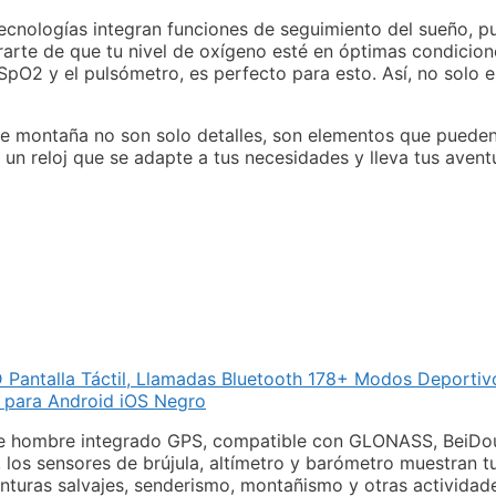
ecnologías integran funciones de seguimiento del sueño, p
arte de que tu nivel de oxígeno esté en óptimas condiciones
2 y el pulsómetro, es perfecto para esto. Así, no solo es
 de montaña no son solo detalles, son elementos que puede
 un reloj que se adapte a tus necesidades y lleva tus avent
Pantalla Táctil, Llamadas Bluetooth 178+ Modos Deportiv
 para Android iOS Negro
gente hombre integrado GPS, compatible con GLONASS, BeiDo
 los sensores de brújula, altímetro y barómetro muestran 
nturas salvajes, senderismo, montañismo y otras actividade