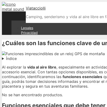
Skip
Viatacciolli
to
content
Camping, senderismo y vida al aire libre en f
Legales
Privacidad
¿Cuáles son las funciones clave de u
Índice
Al explorar la
vida al aire libre
, especialmente en activid
accesorio esencial. Con tantas opciones disponibles, es c
continuación, identificaremos las
funciones esenciales
qu
guía, podrás tomar decisiones informadas y encontrar el
placentera y segura en tus aventuras familiares.
No se han encontrado productos.
Funciones esenciales que debe tener