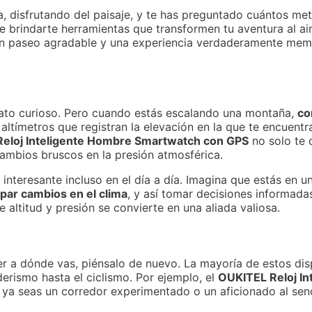
 disfrutando del paisaje, y te has preguntado cuántos met
brindarte herramientas que transformen tu aventura al aire
e un paseo agradable y una experiencia verdaderamente me
n dato curioso. Pero cuando estás escalando una montaña,
co
 altímetros que registran la elevación en la que te encuentr
Reloj Inteligente Hombre Smartwatch con GPS
no solo te 
ambios bruscos en la presión atmosférica.
interesante incluso en el día a día. Imagina que estás en un 
ipar cambios en el clima
, y así tomar decisiones informada
 altitud y presión se convierte en una aliada valiosa.
er a dónde vas, piénsalo de nuevo. La mayoría de estos dis
rismo hasta el ciclismo. Por ejemplo, el
OUKITEL Reloj In
 ya seas un corredor experimentado o un aficionado al sen